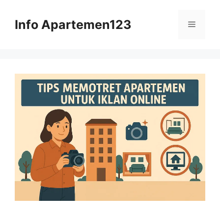
Skip
to
Info Apartemen123
Menu
content