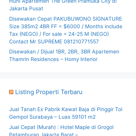
Huni Apartemen The Green Pramuka City di
Jakarta Pusat
Disewakan Cepat PAKUBUWONO SIGNATURE
Size 385m2 4BR FF = $6000 / Months include
Tax (NEGO) / For sale = 24-25 M (NEGO)
Contact Mr SUPREME 081210771557
Disewakan / Dijual 1BR, 2BR, 3BR Apartemen
Thamrin Residences – Homy Interior
Listing Properti Terbaru
Jual Tanah Ex Pabrik Kawat Baja di Pinggir Tol
Gempol Surabaya – Luas 59101 m2
Jual Cepat (Murah) : Hotel Maple di Grogol
Petamburan Jakarta Barat –